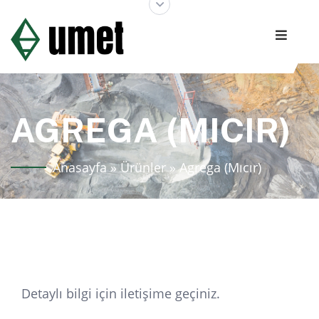
AGREGA (MICIR)
Anasayfa
»
Ürünler
»
Agrega (Mıcır)
Detaylı bilgi için iletişime geçiniz.